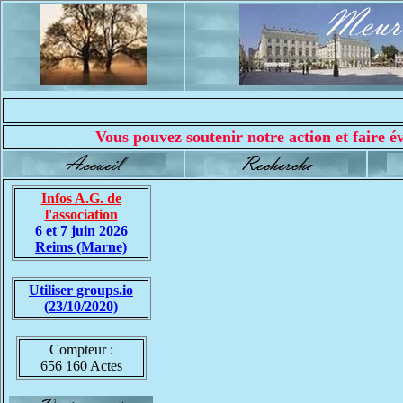
Vous pouvez soutenir notre action et faire év
Infos A.G. de
l'association
6 et 7 juin 2026
Reims (Marne)
Utiliser groups.io
(23/10/2020)
Compteur :
656 160 Actes