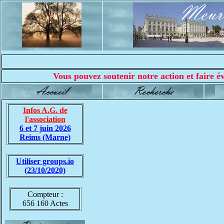
Vous pouvez soutenir notre action et faire év
Infos A.G. de
l'association
6 et 7 juin 2026
Reims (Marne)
Utiliser groups.io
(23/10/2020)
Compteur :
656 160 Actes