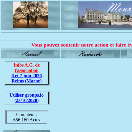
Vous pouvez soutenir notre action et faire év
Infos A.G. de
l'association
6 et 7 juin 2026
Reims (Marne)
Utiliser groups.io
(23/10/2020)
Compteur :
656 160 Actes