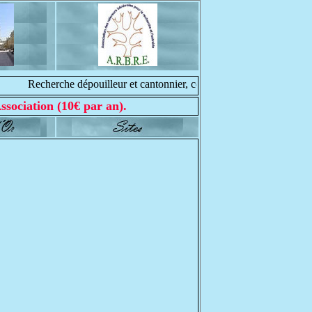
Recherche dépouilleur et cantonnier, contacter nous : web@meurt
ssociation (10€ par an).