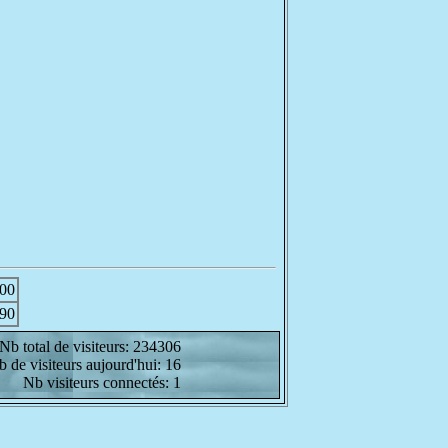
00
90
Nb total de visiteurs: 234306
 de visiteurs aujourd'hui: 16
Nb visiteurs connectés: 1