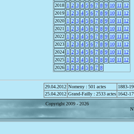
2018
1
2
3
4
5
6
7
8
9
10
11
12
2019
1
2
3
4
5
6
7
8
9
10
11
12
2020
1
2
3
4
5
6
7
8
9
10
11
12
2021
1
2
3
4
5
6
7
8
9
10
11
12
2022
1
2
3
4
5
6
7
8
9
10
11
12
2023
1
2
3
4
5
6
7
8
9
10
11
12
2024
1
2
3
4
5
6
7
8
9
10
11
12
2025
1
2
3
4
5
6
7
8
9
10
11
12
2026
1
2
3
4
5
6
7
8
29.04.2012
Nomeny : 501 actes
1883-19
25.04.2012
Grand-Failly : 2533 actes
1642-17
Copyright 2009 -
2026
Nb