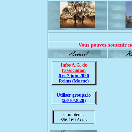
Vous pouvez soutenir no
Infos A.G. de
l'association
6 et 7 juin 2026
Reims (Marne)
Utiliser groups.io
(23/10/2020)
Compteur :
656 160 Actes