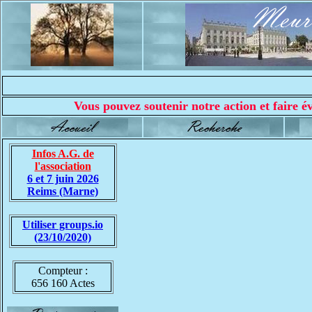
Vous pouvez soutenir notre action et faire év
Infos A.G. de
l'association
6 et 7 juin 2026
Reims (Marne)
Utiliser groups.io
(23/10/2020)
Compteur :
656 160 Actes