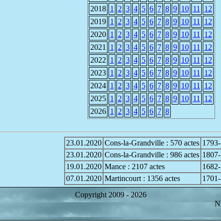
2018
1
2
3
4
5
6
7
8
9
10
11
12
2019
1
2
3
4
5
6
7
8
9
10
11
12
2020
1
2
3
4
5
6
7
8
9
10
11
12
2021
1
2
3
4
5
6
7
8
9
10
11
12
2022
1
2
3
4
5
6
7
8
9
10
11
12
2023
1
2
3
4
5
6
7
8
9
10
11
12
2024
1
2
3
4
5
6
7
8
9
10
11
12
2025
1
2
3
4
5
6
7
8
9
10
11
12
2026
1
2
3
4
5
6
7
8
23.01.2020
Cons-la-Grandville : 570 actes
1793-
23.01.2020
Cons-la-Grandville : 986 actes
1807-
19.01.2020
Mance : 2107 actes
1682-
07.01.2020
Martincourt : 1356 actes
1701-
Copyright 2009 -
2026
Nb