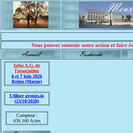
Vous pouvez soutenir notre action et faire év
Infos A.G. de
l'association
6 et 7 juin 2026
Reims (Marne)
Utiliser groups.io
(23/10/2020)
Compteur :
656 160 Actes