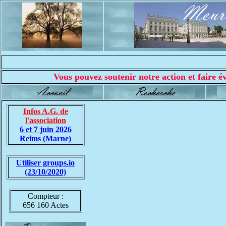
Vous pouvez soutenir notre action et faire év
Infos A.G. de
l'association
6 et 7 juin 2026
Reims (Marne)
Utiliser groups.io
(23/10/2020)
Compteur :
656 160 Actes