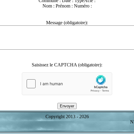
Commune :
Date :
TypeActe :
Nom :
Prénom :
Numéro :
Message (obligatoire):
Saisissez le CAPTCHA (obligatoire):
Copyright 2013 -
2026
Nb