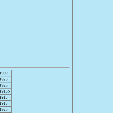
1909
1925
1925
-1915N
1918
1918
1925