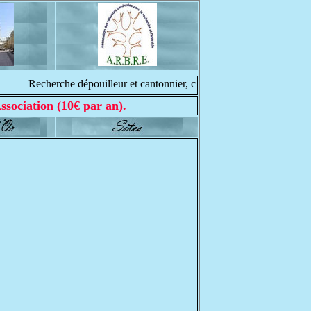
Recherche dépouilleur et cantonnier, contacter nous : web@meur
ssociation (10€ par an).