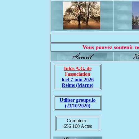
Vous pouvez soutenir no
Infos A.G. de
l'association
6 et 7 juin 2026
Reims (Marne)
Utiliser groups.io
(23/10/2020)
Compteur :
656 160 Actes