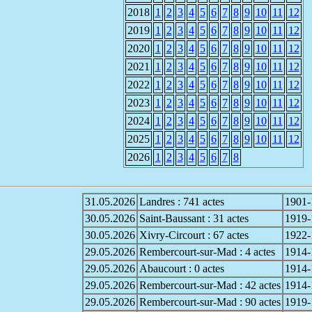
2018
1
2
3
4
5
6
7
8
9
10
11
12
2019
1
2
3
4
5
6
7
8
9
10
11
12
2020
1
2
3
4
5
6
7
8
9
10
11
12
2021
1
2
3
4
5
6
7
8
9
10
11
12
2022
1
2
3
4
5
6
7
8
9
10
11
12
2023
1
2
3
4
5
6
7
8
9
10
11
12
2024
1
2
3
4
5
6
7
8
9
10
11
12
2025
1
2
3
4
5
6
7
8
9
10
11
12
2026
1
2
3
4
5
6
7
8
31.05.2026
Landres : 741 actes
1901-
30.05.2026
Saint-Baussant : 31 actes
1919-
30.05.2026
Xivry-Circourt : 67 actes
1922-
29.05.2026
Rembercourt-sur-Mad : 4 actes
1914
29.05.2026
Abaucourt : 0 actes
1914-
29.05.2026
Rembercourt-sur-Mad : 42 actes
1914-
29.05.2026
Rembercourt-sur-Mad : 90 actes
1919-